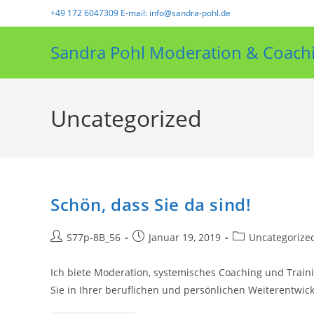
Zum
+49 172 6047309 E-mail: info@sandra-pohl.de
Inhalt
springen
Sandra Pohl Moderation & Coach
Uncategorized
Schön, dass Sie da sind!
Beitrags-
Beitrag
Beitrags-
S77p-8B_56
Januar 19, 2019
Uncategorize
Autor:
veröffentlicht:
Kategorie:
Ich biete Moderation, systemisches Coaching und Train
Sie in Ihrer beruflichen und persönlichen Weiterentwick