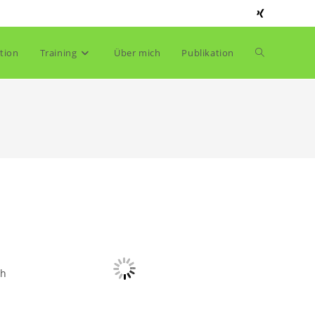
Website-
tion
Training
Über mich
Publikation
Suche
umschalten
ch