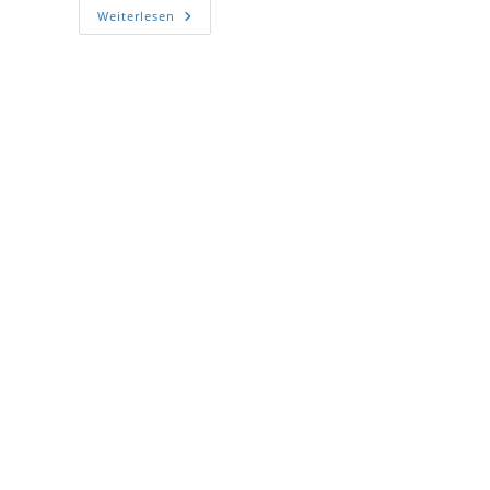
Schön,
Weiterlesen
Dass
Sie
Da
Sind!